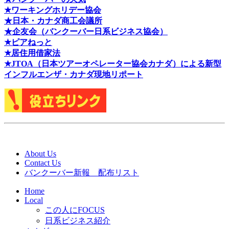
★ワーキングホリデー協会
★日本・カナダ商工会議所
★企友会（バンクーバー日系ビジネス協会）
★ピアねっと
★居住用借家法
★J
TOA（日本ツアーオペレーター協会カナダ）による新型
インフルエンザ・カナダ現地リポート
About Us
Contact Us
バンクーバー新報 配布リスト
Home
Local
この人にFOCUS
日系ビジネス紹介