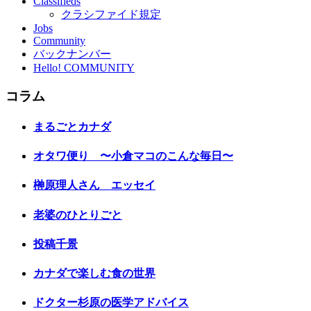
Classifieds
クラシファイド規定
Jobs
Community
バックナンバー
Hello! COMMUNITY
コラム
まるごとカナダ
オタワ便り 〜小倉マコのこんな毎日〜
榊原理人さん エッセイ
老婆のひとりごと
投稿千景
カナダで楽しむ食の世界
ドクター杉原の医学アドバイス