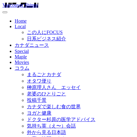
Vancouver Shinpo
Home
Local
この人にFOCUS
日系ビジネス紹介
カナダニュース
Special
Maple
Movies
コラム
まるごとカナダ
オタワ便り
榊原理人さん エッセイ
老婆のひとりごと
投稿千景
カナダで楽しむ食の世界
ヨガと健康
ドクター杉原の医学アドバイス
気持ち英（え〜）会話
外から見る日本語