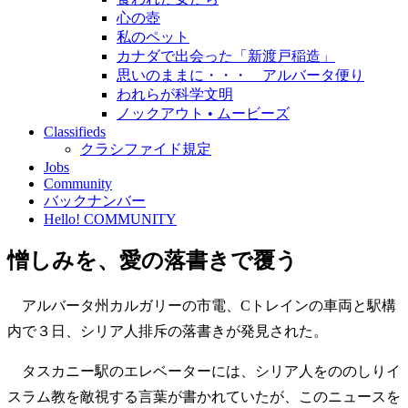
心の壺
私のペット
カナダで出会った「新渡戸稲造」
思いのままに・・・ アルバータ便り
われらが科学文明
ノックアウト • ムービーズ
Classifieds
クラシファイド規定
Jobs
Community
バックナンバー
Hello! COMMUNITY
憎しみを、愛の落書きで覆う
アルバータ州カルガリーの市電、Cトレインの車両と駅構
内で３日、シリア人排斥の落書きが発見された。
タスカニー駅のエレベーターには、シリア人をののしりイ
スラム教を敵視する言葉が書かれていたが、このニュースを