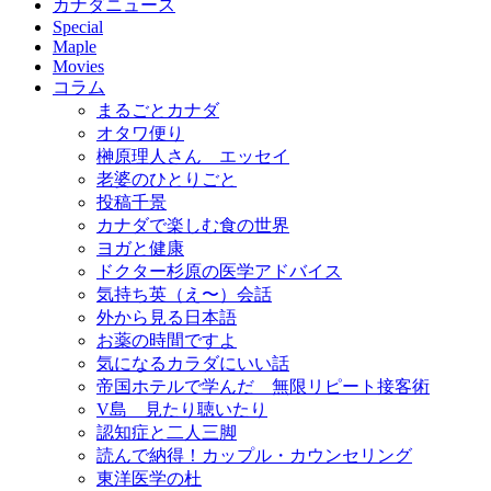
カナダニュース
Special
Maple
Movies
コラム
まるごとカナダ
オタワ便り
榊原理人さん エッセイ
老婆のひとりごと
投稿千景
カナダで楽しむ食の世界
ヨガと健康
ドクター杉原の医学アドバイス
気持ち英（え〜）会話
外から見る日本語
お薬の時間ですよ
気になるカラダにいい話
帝国ホテルで学んだ 無限リピート接客術
V島 見たり聴いたり
認知症と二人三脚
読んで納得！カップル・カウンセリング
東洋医学の杜