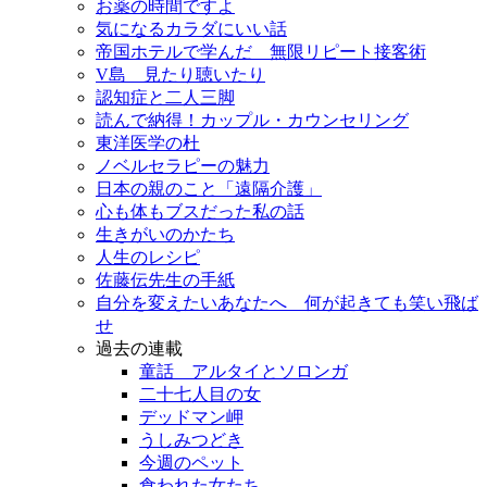
お薬の時間ですよ
気になるカラダにいい話
帝国ホテルで学んだ 無限リピート接客術
V島 見たり聴いたり
認知症と二人三脚
読んで納得！カップル・カウンセリング
東洋医学の杜
ノベルセラピーの魅力
日本の親のこと「遠隔介護」
心も体もブスだった私の話
生きがいのかたち
人生のレシピ
佐藤伝先生の手紙
自分を変えたいあなたへ 何が起きても笑い飛ば
せ
過去の連載
童話 アルタイとソロンガ
二十七人目の女
デッドマン岬
うしみつどき
今週のペット
食われた女たち