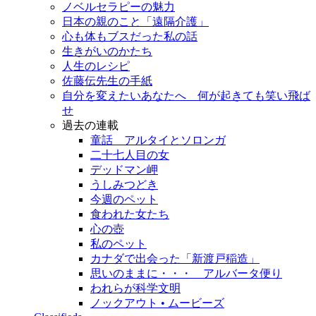
ノベルセラピーの魅力
日本の親のこと「遠隔介護」
心も体もブスだった私の話
生きがいのかたち
人生のレシピ
佐藤伝先生の手紙
自分を変えたいあなたへ 何が起きても笑い飛ば
せ
過去の連載
童話 アルタイとソロンガ
二十七人目の女
デッドマン岬
うしみつどき
今週のペット
食われた女たち
心の壺
私のペット
カナダで出会った「新渡戸稲造」
思いのままに・・・ アルバータ便り
われらが科学文明
ノックアウト • ムービーズ