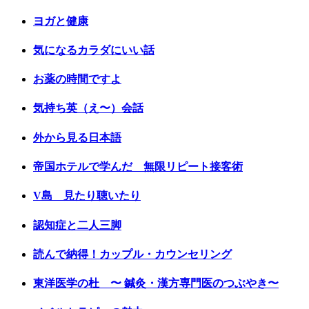
ヨガと健康
気になるカラダにいい話
お薬の時間ですよ
気持ち英（え〜）会話
外から見る日本語
帝国ホテルで学んだ 無限リピート接客術
V島 見たり聴いたり
認知症と二人三脚
読んで納得！カップル・カウンセリング
東洋医学の杜 〜 鍼灸・漢方専門医のつぶやき〜