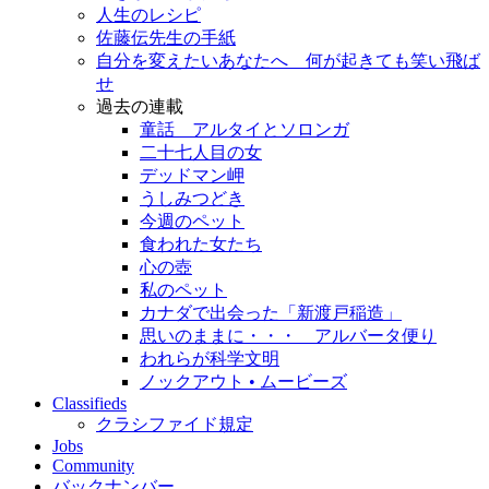
人生のレシピ
佐藤伝先生の手紙
自分を変えたいあなたへ 何が起きても笑い飛ば
せ
過去の連載
童話 アルタイとソロンガ
二十七人目の女
デッドマン岬
うしみつどき
今週のペット
食われた女たち
心の壺
私のペット
カナダで出会った「新渡戸稲造」
思いのままに・・・ アルバータ便り
われらが科学文明
ノックアウト • ムービーズ
Classifieds
クラシファイド規定
Jobs
Community
バックナンバー