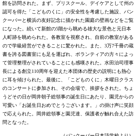
館を訪問された。まず、プリスクール、デイケアとして州の
認可を得た「こどものくに」の安全性を考慮した施設、バン
クーバーと横浜の友好記念に描かれた園庭の壁画などをご覧
になった。続いて新館の5階から眺める雄大な景色と元日本
人町跡を眺められた。各教室を視察され、自前の教室がある
ので学級経営ができることに驚かれた。また、3万7千冊の蔵
書を誇る図書室にも足を運ばれ、ボランティアの方々によっ
て管理整理がされていることにも感嘆された。水田治司理事
長による創立110周年を迎えた本団体の歴史の説明にも熱心
に耳を傾けられた。最後に、「こどものくに」木曜日クラス
のコンサートに参加され、その会場で、挨拶をされた。ちょ
うどその日が岡井朝子総領事の誕生日にあたり、園児からの
可愛い「お誕生日おめでとうございます。」の掛け声に笑顔
で応えられた。岡井総領事と園児達、保護者が触れ合えた訪
問となった。
（バンクーバー日本語学校より）