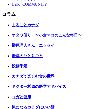
Hello! COMMUNITY
コラム
まるごとカナダ
オタワ便り 〜小倉マコのこんな毎日〜
榊原理人さん エッセイ
老婆のひとりごと
投稿千景
カナダで楽しむ食の世界
ドクター杉原の医学アドバイス
ヨガと健康
気になるカラダにいい話