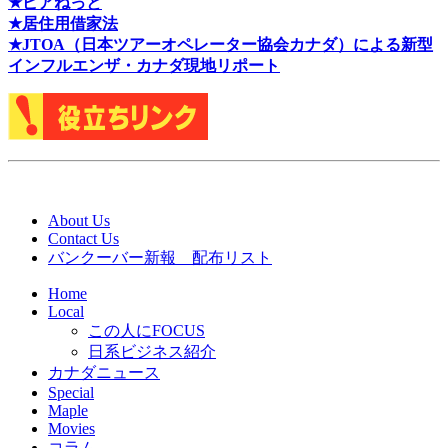
★ピアねっと
★居住用借家法
★J
TOA（日本ツアーオペレーター協会カナダ）による新型
インフルエンザ・カナダ現地リポート
About Us
Contact Us
バンクーバー新報 配布リスト
Home
Local
この人にFOCUS
日系ビジネス紹介
カナダニュース
Special
Maple
Movies
コラム