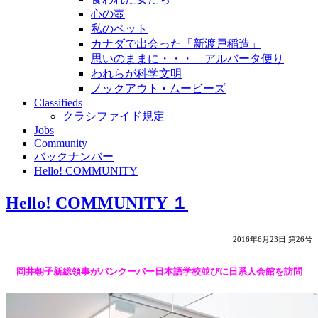
心の壺
私のペット
カナダで出会った「新渡戸稲造」
思いのままに・・・ アルバータ便り
われらが科学文明
ノックアウト • ムービーズ
Classifieds
クラシファイド規定
Jobs
Community
バックナンバー
Hello! COMMUNITY
Hello! COMMUNITY １
2016年6月23日 第26号
岡井朝子新総領事がバンクーバー日本語学校並びに日系人会館を訪問