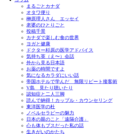
まるごとカナダ
オタワ便り
榊原理人さん エッセイ
老婆のひとりごと
投稿千景
カナダで楽しむ食の世界
ヨガと健康
ドクター杉原の医学アドバイス
気持ち英（え〜）会話
外から見る日本語
お薬の時間ですよ
気になるカラダにいい話
帝国ホテルで学んだ 無限リピート接客術
V島 見たり聴いたり
認知症と二人三脚
読んで納得！カップル・カウンセリング
東洋医学の杜
ノベルセラピーの魅力
日本の親のこと「遠隔介護」
心も体もブスだった私の話
生きがいのかたち