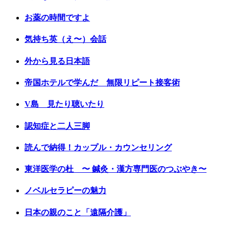
お薬の時間ですよ
気持ち英（え〜）会話
外から見る日本語
帝国ホテルで学んだ 無限リピート接客術
V島 見たり聴いたり
認知症と二人三脚
読んで納得！カップル・カウンセリング
東洋医学の杜 〜 鍼灸・漢方専門医のつぶやき〜
ノベルセラピーの魅力
日本の親のこと「遠隔介護」