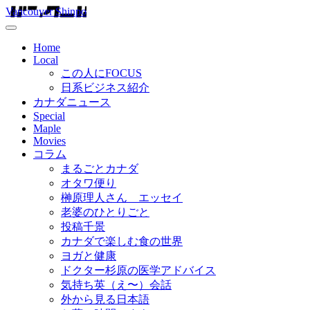
Vancouver Shinpo
Home
Local
この人にFOCUS
日系ビジネス紹介
カナダニュース
Special
Maple
Movies
コラム
まるごとカナダ
オタワ便り
榊原理人さん エッセイ
老婆のひとりごと
投稿千景
カナダで楽しむ食の世界
ヨガと健康
ドクター杉原の医学アドバイス
気持ち英（え〜）会話
外から見る日本語