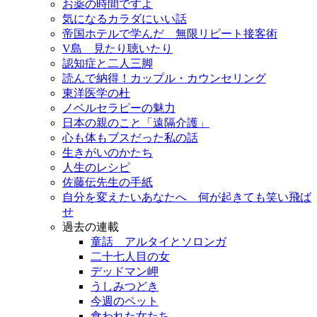
お薬の時間ですよ
気になるカラダにいい話
帝国ホテルで学んだ 無限リピート接客術
V島 見たり聴いたり
認知症と二人三脚
読んで納得！カップル・カウンセリング
東洋医学の杜
ノベルセラピーの魅力
日本の親のこと「遠隔介護」
心も体もブスだった私の話
生きがいのかたち
人生のレシピ
佐藤伝先生の手紙
自分を変えたいあなたへ 何が起きても笑い飛ば
せ
過去の連載
童話 アルタイとソロンガ
二十七人目の女
デッドマン岬
うしみつどき
今週のペット
食われた女たち