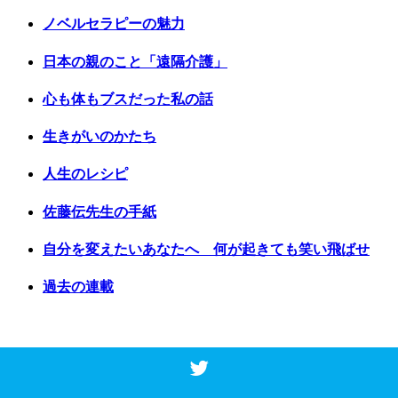
ノベルセラピーの魅力
日本の親のこと「遠隔介護」
心も体もブスだった私の話
生きがいのかたち
人生のレシピ
佐藤伝先生の手紙
自分を変えたいあなたへ 何が起きても笑い飛ばせ
過去の連載
Copyright © 2017 Vancouver Shinpo. All Rights Reserved.
Top