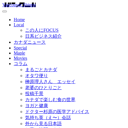
Vancouver Shinpo
Home
Local
この人にFOCUS
日系ビジネス紹介
カナダニュース
Special
Maple
Movies
コラム
まるごとカナダ
オタワ便り
榊原理人さん エッセイ
老婆のひとりごと
投稿千景
カナダで楽しむ食の世界
ヨガと健康
ドクター杉原の医学アドバイス
気持ち英（え〜）会話
外から見る日本語