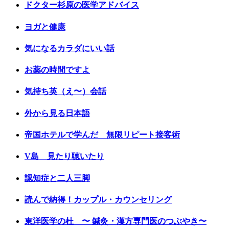
ドクター杉原の医学アドバイス
ヨガと健康
気になるカラダにいい話
お薬の時間ですよ
気持ち英（え〜）会話
外から見る日本語
帝国ホテルで学んだ 無限リピート接客術
V島 見たり聴いたり
認知症と二人三脚
読んで納得！カップル・カウンセリング
東洋医学の杜 〜 鍼灸・漢方専門医のつぶやき〜