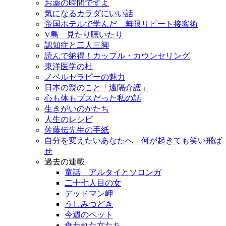
お薬の時間ですよ
気になるカラダにいい話
帝国ホテルで学んだ 無限リピート接客術
V島 見たり聴いたり
認知症と二人三脚
読んで納得！カップル・カウンセリング
東洋医学の杜
ノベルセラピーの魅力
日本の親のこと「遠隔介護」
心も体もブスだった私の話
生きがいのかたち
人生のレシピ
佐藤伝先生の手紙
自分を変えたいあなたへ 何が起きても笑い飛ば
せ
過去の連載
童話 アルタイとソロンガ
二十七人目の女
デッドマン岬
うしみつどき
今週のペット
食われた女たち