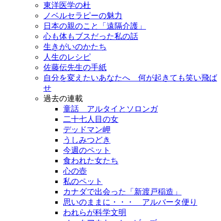
東洋医学の杜
ノベルセラピーの魅力
日本の親のこと「遠隔介護」
心も体もブスだった私の話
生きがいのかたち
人生のレシピ
佐藤伝先生の手紙
自分を変えたいあなたへ 何が起きても笑い飛ば
せ
過去の連載
童話 アルタイとソロンガ
二十七人目の女
デッドマン岬
うしみつどき
今週のペット
食われた女たち
心の壺
私のペット
カナダで出会った「新渡戸稲造」
思いのままに・・・ アルバータ便り
われらが科学文明