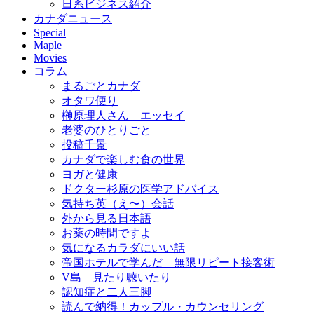
日系ビジネス紹介
カナダニュース
Special
Maple
Movies
コラム
まるごとカナダ
オタワ便り
榊原理人さん エッセイ
老婆のひとりごと
投稿千景
カナダで楽しむ食の世界
ヨガと健康
ドクター杉原の医学アドバイス
気持ち英（え〜）会話
外から見る日本語
お薬の時間ですよ
気になるカラダにいい話
帝国ホテルで学んだ 無限リピート接客術
V島 見たり聴いたり
認知症と二人三脚
読んで納得！カップル・カウンセリング