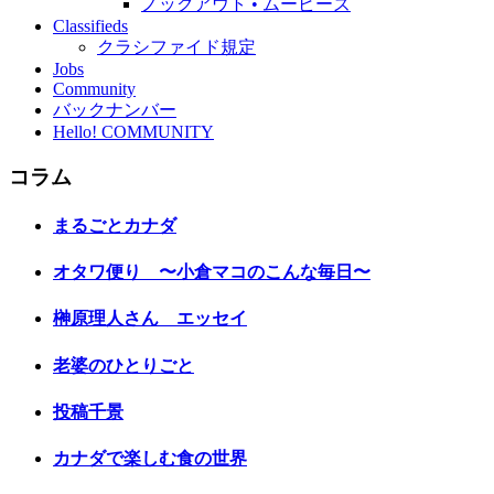
ノックアウト • ムービーズ
Classifieds
クラシファイド規定
Jobs
Community
バックナンバー
Hello! COMMUNITY
コラム
まるごとカナダ
オタワ便り 〜小倉マコのこんな毎日〜
榊原理人さん エッセイ
老婆のひとりごと
投稿千景
カナダで楽しむ食の世界