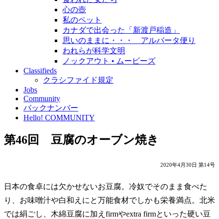
心の壺
私のペット
カナダで出会った「新渡戸稲造」
思いのままに・・・ アルバータ便り
われらが科学文明
ノックアウト • ムービーズ
Classifieds
クラシファイド規定
Jobs
Community
バックナンバー
Hello! COMMUNITY
第46回 豆腐のオーブン焼き
2020年4月30日 第14号
日本の食卓には欠かせないお豆腐。冷奴でそのまま食べた
り、お味噌汁や白和えにと万能食材でしかも栄養満点。北米
では絹ごし、木綿豆腐に加えfirmやextra firmといった硬い豆