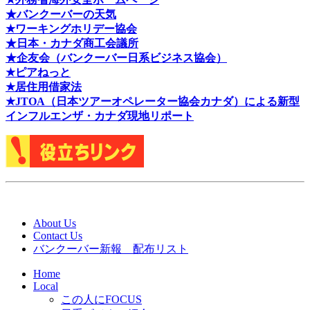
★バンクーバーの天気
★ワーキングホリデー協会
★日本・カナダ商工会議所
★企友会（バンクーバー日系ビジネス協会）
★ピアねっと
★居住用借家法
★J
TOA（日本ツアーオペレーター協会カナダ）による新型
インフルエンザ・カナダ現地リポート
About Us
Contact Us
バンクーバー新報 配布リスト
Home
Local
この人にFOCUS