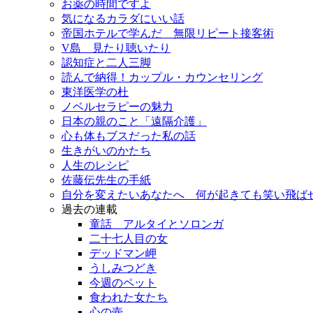
お薬の時間ですよ
気になるカラダにいい話
帝国ホテルで学んだ 無限リピート接客術
V島 見たり聴いたり
認知症と二人三脚
読んで納得！カップル・カウンセリング
東洋医学の杜
ノベルセラピーの魅力
日本の親のこと「遠隔介護」
心も体もブスだった私の話
生きがいのかたち
人生のレシピ
佐藤伝先生の手紙
自分を変えたいあなたへ 何が起きても笑い飛ば
過去の連載
童話 アルタイとソロンガ
二十七人目の女
デッドマン岬
うしみつどき
今週のペット
食われた女たち
心の壺