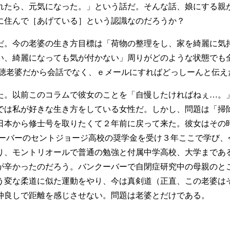
れたら、元気になった。」という話だ。そんな話、娘にする親
に住んで［あげている］という認識なのだろうか？
。今の老婆の生き方目標は「荷物の整理をし、家を綺麗に気持
い、綺麗になっても気が付かない」周りがどのような状態でも
難聴老婆だから会話でなく、ｅメールにすればどっしーんと伝え
。以前このコラムで彼女のことを「自慢したければねぇ…。
では私が好きな生き方をしている女性だ。しかし、問題は「掃
本から修士号を取りたくて２年前に戻って来た。彼女はその時
クーバーのセントジョージ高校の奨学金を受け３年ここで学び、
り、モントリオールで普通の勉強と付属中学高校、大学まであ
が辛かったのだろう。バンクーバーで自閉症研究中の母親のと
う変な柔道に似た運動をやり、今は真剣道（正直、この老婆は
仲良しで距離を感じさせない。問題は老婆とだけである。