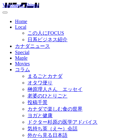
Vancouver Shinpo
Home
Local
この人にFOCUS
日系ビジネス紹介
カナダニュース
Special
Maple
Movies
コラム
まるごとカナダ
オタワ便り
榊原理人さん エッセイ
老婆のひとりごと
投稿千景
カナダで楽しむ食の世界
ヨガと健康
ドクター杉原の医学アドバイス
気持ち英（え〜）会話
外から見る日本語