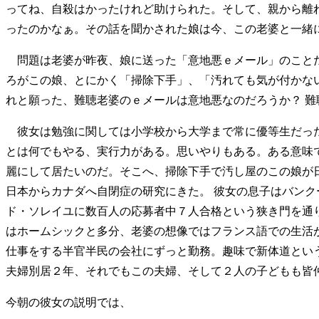
ってね、自殺はかったけれど助けられた。そして、親から離
ったのかなぁ。その話を聞かされた娘は今、この老婆と一緒
問題は老婆が昨夜、娘に送った「意地悪ｅメール」のことだ
ろがこの娘、とにかく「掃除下手」、「汚れても気が付かな
れと願った、難聴老婆のｅメールは意地悪なのだろうか？ 
彼女は勉強に関しては小学校から大学まで常に優等生だった
とは何でもやる、実行力がある。思いやりもある。ある意味
麗にして居たいのだ。そこへ、掃除下手で汚し屋のこの娘が日
日本からカナダへ自閉症の研究にきた。 彼女の息子はバン
ド・ソレイユに数百人の応募者中７人合格という狭き門を通
はホームシックと多分、老婆の想像ではフランス語での生活
仕事をする半官半民の会社にずっと勤務。趣味で新体道とい
夫婦別居２年、それでもこの夫婦、そして２人の子どもも皆
今朝の彼女の説明では、