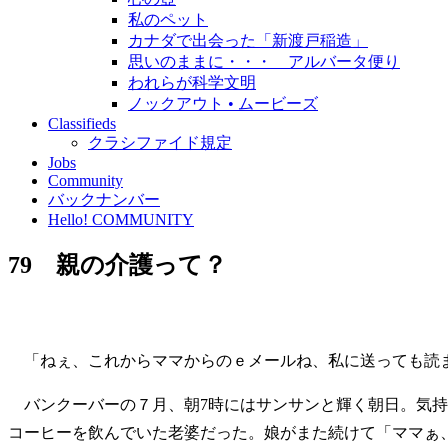
私のペット
カナダで出会った「新渡戸稲造」
思いのままに・・・ アルバータ便り
われらが科学文明
ノックアウト • ムービーズ
Classifieds
クラシファイド規定
Jobs
Community
バックナンバー
Hello! COMMUNITY
79 親の介護って？
「ねぇ、これからママからのｅメールね、私に送っても読ま
バンクーバーの７月、朝7時にはサンサンと輝く朝日。気持
コーヒーを飲んでいた老婆だった。娘がまた続けて「ママぁ