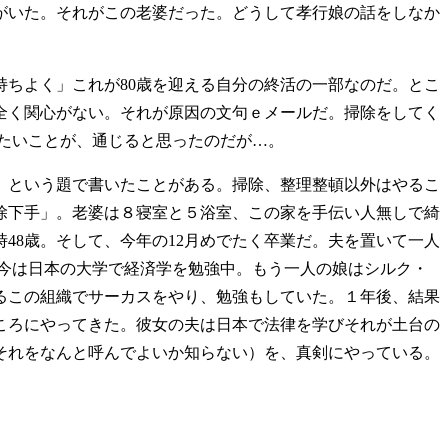
がいた。それがこの老婆だった。どうして孝行娘の話をしなか
ちよく」これが80歳を迎える自分の終活の一部なのだ。とこ
全く関心がない。それが原因の文句ｅメールだ。掃除をしてく
たいことが、通じると思ったのだが…。
」という題で書いたことがある。掃除、整理整頓以外はやるこ
除下手」。老婆は８寝室と５浴室、この家を手伝い人無しで綺
48歳。そして、今年の12月めでたく卒業だ。夫を置いて一人
今は日本の大学で経済学を勉強中。もう一人の娘はシルク・
るこの組織でサーカスをやり、勉強もしていた。１年後、結果
ころにやってきた。彼女の夫は日本で法律を学びそれが土台の
それをなんと呼んでよいか知らない）を、真剣にやっている。