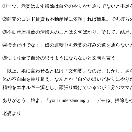
①一つ、老婆はまず掃除は自分のやりかた通りでないと不足
②商売のコンド賃貸も不動産屋に依頼すれば簡単。でも彼ら
③不動産屋推薦の清掃人のことは文句ばかり。そして、結局
④掃除だけでなく、娘の運転中も老婆の好みの道を通らない
⑤つまり全て自分の思うようにならないと文句を言う。
以上、娘に言わせると私は『文句婆』なのだ。しかし、さら
体の不自由を乗り超え、なんとか『自分の思いどおりにやり
精神をエネルギー源とし、頑張り続けているのが自分のママ
ありがとう、娘よ。「your understanding.」 デモね、
老婆より