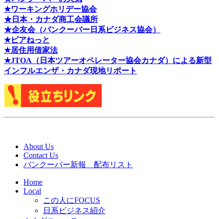
★ワーキングホリデー協会
★日本・カナダ商工会議所
★企友会（バンクーバー日系ビジネス協会）
★ピアねっと
★居住用借家法
★J
TOA（日本ツアーオペレーター協会カナダ）による新型
インフルエンザ・カナダ現地リポート
About Us
Contact Us
バンクーバー新報 配布リスト
Home
Local
この人にFOCUS
日系ビジネス紹介