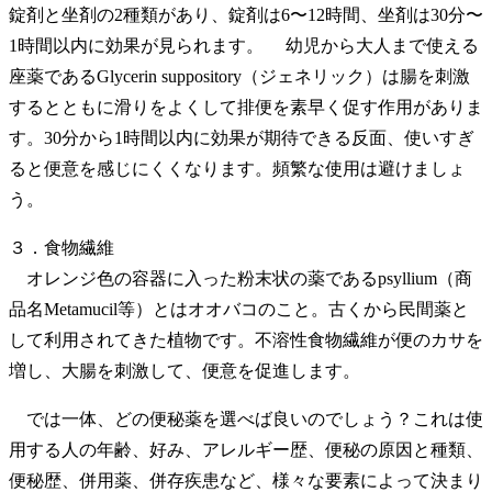
錠剤と坐剤の2種類があり、錠剤は6〜12時間、坐剤は30分〜
1時間以内に効果が見られます。 幼児から大人まで使える
座薬であるGlycerin suppository（ジェネリック）は腸を刺激
するとともに滑りをよくして排便を素早く促す作用がありま
す。30分から1時間以内に効果が期待できる反面、使いすぎ
ると便意を感じにくくなります。頻繁な使用は避けましょ
う。
３．食物繊維
オレンジ色の容器に入った粉末状の薬であるpsyllium（商
品名Metamucil等）とはオオバコのこと。古くから民間薬と
して利用されてきた植物です。不溶性食物繊維が便のカサを
増し、大腸を刺激して、便意を促進します。
では一体、どの便秘薬を選べば良いのでしょう？これは使
用する人の年齢、好み、アレルギー歴、便秘の原因と種類、
便秘歴、併用薬、併存疾患など、様々な要素によって決まり