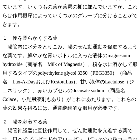
ています。いくつもの薬が薬局の棚に並んでいますが、これ
らは作用機序によっていくつかのグループに分けることがで
きます。
１．便を柔らかくする薬
腸管内に水分をとりこみ、腸のぜん動運動を促進するよう
な薬です。鮮やかな青いボトルに入った液体のmagnesium
hydroxide（商品名：Milk of Magnesia）、粉を水に溶かして服
用するタイプのpolyethylene glycol 3350（PEG3350）（商品
名：Lax-A-DayおよびRestoraLax)、甘い液体のLactulose（ジ
ェネリック）、赤いカプセルのdocusate sodium（商品名
Colace。小児用液剤もあり）がこれにあたります。これらの
薬の効果を得るには、通常継続的な服用が必要です。
２．腸を刺激する薬
腸管神経叢に直接作用して、ぜん動運動を亢進する薬で
す。日本でプルゼニドやアローゼン、ピンクの小粒コーラッ