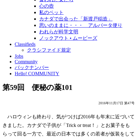
心の壺
私のペット
カナダで出会った「新渡戸稲造」
思いのままに・・・ アルバータ便り
われらが科学文明
ノックアウト • ムービーズ
Classifieds
クラシファイド規定
Jobs
Community
バックナンバー
Hello! COMMUNITY
第59回 便秘の薬101
2016年11月17日 第47号
ハロウィンも終わり、気がつけば2016年も年末に近づいて
きました。カナダで子供が「Trick or treat！」とお菓子をも
らって回る一方で、最近の日本では多くの若者が仮装をして