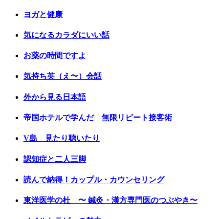
ヨガと健康
気になるカラダにいい話
お薬の時間ですよ
気持ち英（え〜）会話
外から見る日本語
帝国ホテルで学んだ 無限リピート接客術
V島 見たり聴いたり
認知症と二人三脚
読んで納得！カップル・カウンセリング
東洋医学の杜 〜 鍼灸・漢方専門医のつぶやき〜