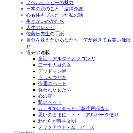
ノベルセラピーの魅力
日本の親のこと「遠隔介護」
心も体もブスだった私の話
生きがいのかたち
人生のレシピ
佐藤伝先生の手紙
自分を変えたいあなたへ 何が起きても笑い飛ば
せ
過去の連載
童話 アルタイとソロンガ
二十七人目の女
デッドマン岬
うしみつどき
今週のペット
食われた女たち
心の壺
私のペット
カナダで出会った「新渡戸稲造」
思いのままに・・・ アルバータ便り
われらが科学文明
ノックアウト • ムービーズ