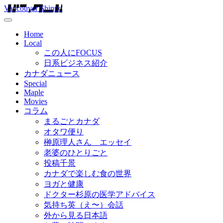
Vancouver Shinpo
Home
Local
この人にFOCUS
日系ビジネス紹介
カナダニュース
Special
Maple
Movies
コラム
まるごとカナダ
オタワ便り
榊原理人さん エッセイ
老婆のひとりごと
投稿千景
カナダで楽しむ食の世界
ヨガと健康
ドクター杉原の医学アドバイス
気持ち英（え〜）会話
外から見る日本語