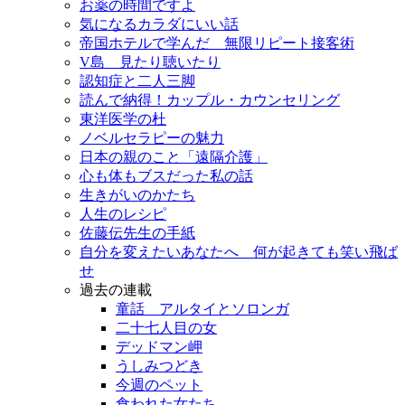
お薬の時間ですよ
気になるカラダにいい話
帝国ホテルで学んだ 無限リピート接客術
V島 見たり聴いたり
認知症と二人三脚
読んで納得！カップル・カウンセリング
東洋医学の杜
ノベルセラピーの魅力
日本の親のこと「遠隔介護」
心も体もブスだった私の話
生きがいのかたち
人生のレシピ
佐藤伝先生の手紙
自分を変えたいあなたへ 何が起きても笑い飛ば
せ
過去の連載
童話 アルタイとソロンガ
二十七人目の女
デッドマン岬
うしみつどき
今週のペット
食われた女たち