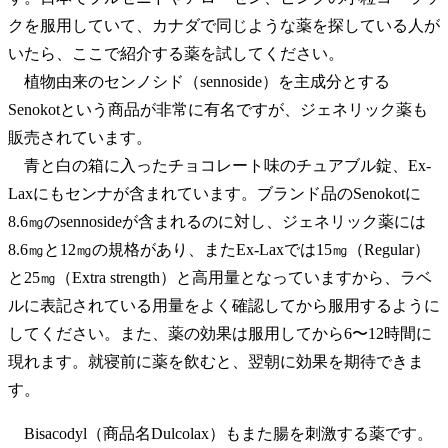
クを服用していて、カナダで同じような薬を探している人が
いたら、ここで紹介する薬を試してください。
植物由来のセンノシド（sennoside）を主成分とする
Senokotという商品が非常に有名ですが、ジェネリック薬も
販売されています。
青と白の箱に入ったチョコレート味のチュアブル錠、Ex-
Laxにもセンナが含まれています。ブランド品のSenokotに
8.6㎎のsennosideが含まれるのに対し、ジェネリック薬には
8.6㎎と12㎎の規格があり、またEx-Laxでは15㎎（Regular）
と25㎎（Extra strength）と高用量となっていますから、ラベ
ルに表記されている用量をよく確認してから服用するように
してください。また、薬の効果は服用してから6〜12時間に
現れます。就寝前に薬を飲むと、翌朝に効果を期待できま
す。
Bisacodyl（商品名Dulcolax）もまた腸を刺激する薬です。