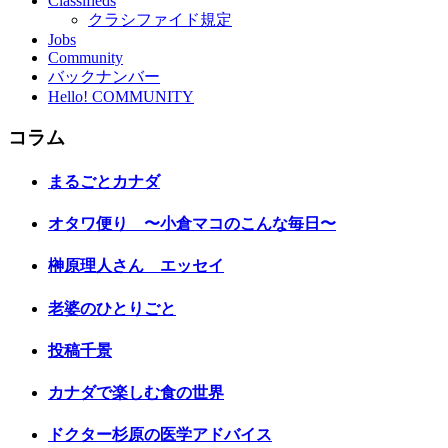
Classifieds
クラシファイド規定
Jobs
Community
バックナンバー
Hello! COMMUNITY
コラム
まるごとカナダ
オタワ便り 〜小倉マコのこんな毎日〜
榊原理人さん エッセイ
老婆のひとりごと
投稿千景
カナダで楽しむ食の世界
ドクター杉原の医学アドバイス