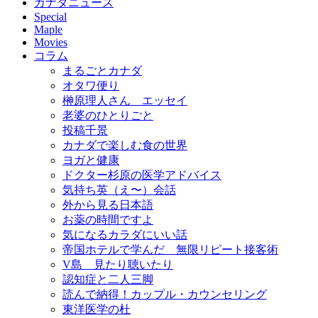
カナダニュース
Special
Maple
Movies
コラム
まるごとカナダ
オタワ便り
榊原理人さん エッセイ
老婆のひとりごと
投稿千景
カナダで楽しむ食の世界
ヨガと健康
ドクター杉原の医学アドバイス
気持ち英（え〜）会話
外から見る日本語
お薬の時間ですよ
気になるカラダにいい話
帝国ホテルで学んだ 無限リピート接客術
V島 見たり聴いたり
認知症と二人三脚
読んで納得！カップル・カウンセリング
東洋医学の杜