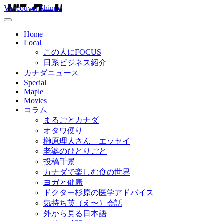
Vancouver Shinpo
Home
Local
この人にFOCUS
日系ビジネス紹介
カナダニュース
Special
Maple
Movies
コラム
まるごとカナダ
オタワ便り
榊原理人さん エッセイ
老婆のひとりごと
投稿千景
カナダで楽しむ食の世界
ヨガと健康
ドクター杉原の医学アドバイス
気持ち英（え〜）会話
外から見る日本語