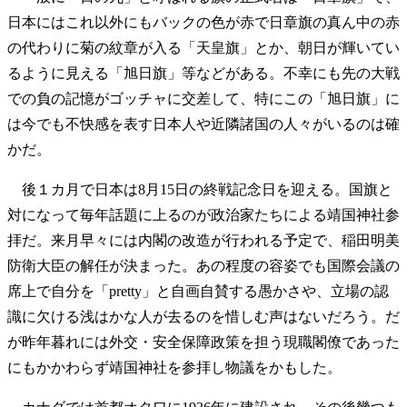
日本にはこれ以外にもバックの色が赤で日章旗の真ん中の赤
の代わりに菊の紋章が入る「天皇旗」とか、朝日が輝いてい
るように見える「旭日旗」等などがある。不幸にも先の大戦
での負の記憶がゴッチャに交差して、特にこの「旭日旗」に
は今でも不快感を表す日本人や近隣諸国の人々がいるのは確
かだ。
後１カ月で日本は8月15日の終戦記念日を迎える。国旗と
対になって毎年話題に上るのが政治家たちによる靖国神社参
拝だ。来月早々には内閣の改造が行われる予定で、稲田明美
防衛大臣の解任が決まった。あの程度の容姿でも国際会議の
席上で自分を「pretty」と自画自賛する愚かさや、立場の認
識に欠ける浅はかな人が去るのを惜しむ声はないだろう。だ
が昨年暮れには外交・安全保障政策を担う現職閣僚であった
にもかかわらず靖国神社を参拝し物議をかもした。