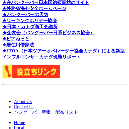
★在バンクーバー日本国総領事館のサイト
★外務省海外安全ホームページ
★バンクーバーの天気
★ワーキングホリデー協会
★日本・カナダ商工会議所
★企友会（バンクーバー日系ビジネス協会）
★ピアねっと
★居住用借家法
★J
TOA（日本ツアーオペレーター協会カナダ）による新型
インフルエンザ・カナダ現地リポート
About Us
Contact Us
バンクーバー新報 配布リスト
Home
Local