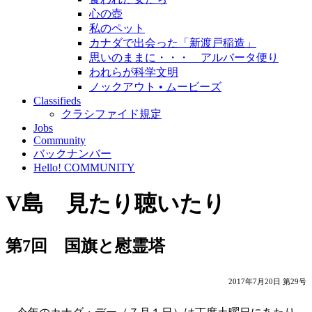
心の壺
私のペット
カナダで出会った「新渡戸稲造」
思いのままに・・・ アルバータ便り
われらが科学文明
ノックアウト • ムービーズ
Classifieds
クラシファイド規定
Jobs
Community
バックナンバー
Hello! COMMUNITY
V島 見たり聴いたり
第7回 国旗と慰霊塔
2017年7月20日 第29号