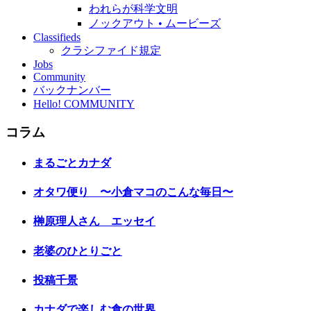
われらが科学文明
ノックアウト • ムービーズ
Classifieds
クラシファイド規定
Jobs
Community
バックナンバー
Hello! COMMUNITY
コラム
まるごとカナダ
オタワ便り 〜小倉マコのこんな毎日〜
榊原理人さん エッセイ
老婆のひとりごと
投稿千景
カナダで楽しむ食の世界