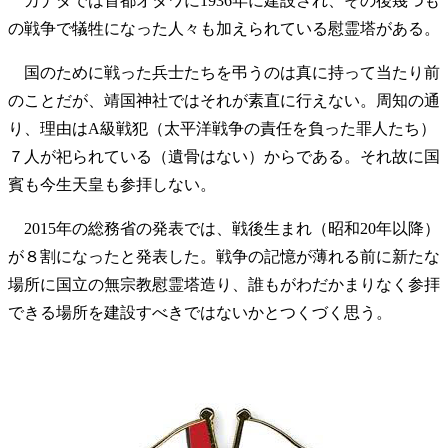
カナダでは首都オタワに1936年に建設され、その後幾つも
の戦争で犠牲になった人々も加えられている慰霊塔がある。
国のために戦った兵士たちを弔うのは真に持って当たり前
のことだが、靖国神社ではそれが素直に行えない。周知の通
り、理由はA級戦犯（太平洋戦争の責任を負った罪人たち）
７人が祀られている（遺骨はない）からである。それ故に国
賓も今生天皇も参拝しない。
2015年の総務省の発表では、戦後生まれ（昭和20年以降）
が８割になったと発表した。戦争の記憶が薄れる前に新たな
場所に国立の無宗教慰霊塔造り、誰もがわだかまりなく参拝
できる場所を建設すべきではないかとつくづく思う。