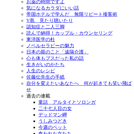
お薬の時間ですよ
気になるカラダにいい話
帝国ホテルで学んだ 無限リピート接客術
V島 見たり聴いたり
認知症と二人三脚
読んで納得！カップル・カウンセリング
東洋医学の杜
ノベルセラピーの魅力
日本の親のこと「遠隔介護」
心も体もブスだった私の話
生きがいのかたち
人生のレシピ
佐藤伝先生の手紙
自分を変えたいあなたへ 何が起きても笑い飛ば
せ
過去の連載
童話 アルタイとソロンガ
二十七人目の女
デッドマン岬
うしみつどき
今週のペット
食われた女たち