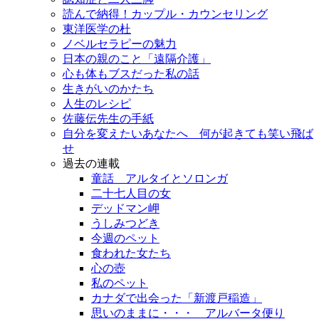
読んで納得！カップル・カウンセリング
東洋医学の杜
ノベルセラピーの魅力
日本の親のこと「遠隔介護」
心も体もブスだった私の話
生きがいのかたち
人生のレシピ
佐藤伝先生の手紙
自分を変えたいあなたへ 何が起きても笑い飛ば
せ
過去の連載
童話 アルタイとソロンガ
二十七人目の女
デッドマン岬
うしみつどき
今週のペット
食われた女たち
心の壺
私のペット
カナダで出会った「新渡戸稲造」
思いのままに・・・ アルバータ便り