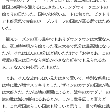
今年のカナダ・デー（７月１日）は丁度土曜日にあたり、
建国150周年を迎えるにふさわしいロングウィークエンドの
始まりの日だった。国中がお祝いムードに包まれ、ビクトリ
アも好天気で赤白のメープルリーフの国旗が至る所ではため
いた。
観光シーズンの真っ最中でもありダウンタウンは大変な人
出。夜10時半頃から始まった花火大会で気分は最高潮になっ
たが、それはほんの10分ほど続いただけで「おやまあ、この
程度の花火は日本なら何処か小さな市町村でも見られるわ
ぁ…」なんて内心思ったものだ。
まあ、そんな皮肉っぽい見方はさて置いて、特別な祭典に
は特に数が増すスッキリとしたデザインのカナダの国旗が私
は大好きだ。だが当地の新聞によると、近年のカナダデーの
旗の数は減少傾向にるあるとか。しかし世界広しと言えど
も、これ程国旗らしい国旗も珍しいと思うし一目で印象に残