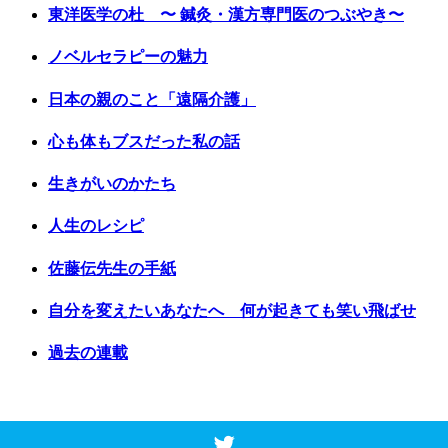
東洋医学の杜 〜 鍼灸・漢方専門医のつぶやき〜
ノベルセラピーの魅力
日本の親のこと「遠隔介護」
心も体もブスだった私の話
生きがいのかたち
人生のレシピ
佐藤伝先生の手紙
自分を変えたいあなたへ 何が起きても笑い飛ばせ
過去の連載
Copyright © 2017 Vancouver Shinpo. All Rights Reserved.