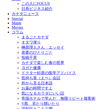
この人にFOCUS
日系ビジネス紹介
カナダニュース
Special
Maple
Movies
コラム
まるごとカナダ
オタワ便り
榊原理人さん エッセイ
老婆のひとりごと
投稿千景
カナダで楽しむ食の世界
ヨガと健康
ドクター杉原の医学アドバイス
気持ち英（え〜）会話
外から見る日本語
お薬の時間ですよ
気になるカラダにいい話
帝国ホテルで学んだ 無限リピート接客術
V島 見たり聴いたり
認知症と二人三脚