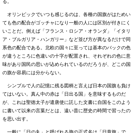
る。
オリンピックでいつも感じるのは、各種の国旗がはためい
ても色の配合がゴッチャになり一般の人には区別が付きにく
いことだ。例えば「フランス・ロシア・オランダ」「イタリ
ア・ブルガリア・ハンガリー」など並び方が異なるだけで同
系色の配合である。北欧の国々に至っては基本のバックの色
が違うところに色違いの十字が配置され、それぞれの色に意
味があり国民の思いが込められているのだろうが、どこの国
の旗か容易には分からない。
シンプルで人の記憶に残る図柄と言えば日本の国旗も負け
てはいない。真ん中の赤は「日出る国」を意味するものだ
が、これは聖徳太子が遣唐使に託した文書に自国をこのよう
に書いて以来の言葉だとは、遠い昔に歴史の時間で習ったの
を思い出す。
一般に「日の丸」と呼ばれる旗の正式名は「日章旗」で、