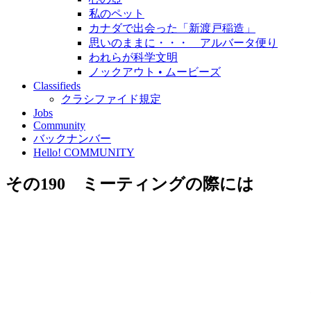
私のペット
カナダで出会った「新渡戸稲造」
思いのままに・・・ アルバータ便り
われらが科学文明
ノックアウト • ムービーズ
Classifieds
クラシファイド規定
Jobs
Community
バックナンバー
Hello! COMMUNITY
その190 ミーティングの際には