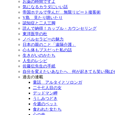
お薬の時間ですよ
気になるカラダにいい話
帝国ホテルで学んだ 無限リピート接客術
V島 見たり聴いたり
認知症と二人三脚
読んで納得！カップル・カウンセリング
東洋医学の杜
ノベルセラピーの魅力
日本の親のこと「遠隔介護」
心も体もブスだった私の話
生きがいのかたち
人生のレシピ
佐藤伝先生の手紙
自分を変えたいあなたへ 何が起きても笑い飛ば
過去の連載
童話 アルタイとソロンガ
二十七人目の女
デッドマン岬
うしみつどき
今週のペット
食われた女たち
心の壺