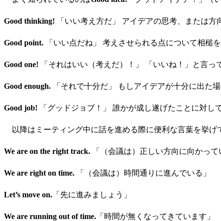
Good thinking!
「いい考え方だ」 アイデアの思考、または方
Good point.
「いい点だね」 考えさせられる点について相槌
Good one!
「それはいい（考えだ）！」 「いいね！」と言っ
Good enough.
「それで十分だ」 もしアイデアが十分に出た
Good job!
「グッドジョブ！」 誰かが成し遂げたことに対し
以降はミーティング中に話を進める際に便利な言葉を挙げ
We are on the right track.
「（会議は）正しい方向に向かって
We are right on time.
「（会議は）時間通りに進んでいる」
Let’s move on.
「先に進みましょう」
We are running out of time.
「時間が無くなってきています」