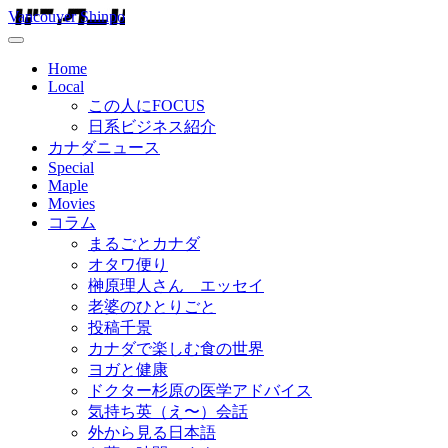
Vancouver Shinpo
Home
Local
この人にFOCUS
日系ビジネス紹介
カナダニュース
Special
Maple
Movies
コラム
まるごとカナダ
オタワ便り
榊原理人さん エッセイ
老婆のひとりごと
投稿千景
カナダで楽しむ食の世界
ヨガと健康
ドクター杉原の医学アドバイス
気持ち英（え〜）会話
外から見る日本語