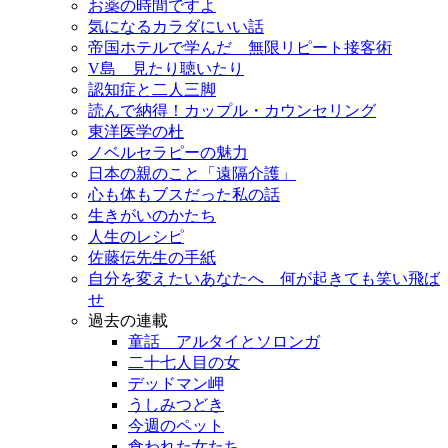
お薬の時間ですよ
気になるカラダにいい話
帝国ホテルで学んだ 無限リピート接客術
V島 見たり聴いたり
認知症と二人三脚
読んで納得！カップル・カウンセリング
東洋医学の杜
ノベルセラピーの魅力
日本の親のこと「遠隔介護」
心も体もブスだった私の話
生きがいのかたち
人生のレシピ
佐藤伝先生の手紙
自分を変えたいあなたへ 何が起きても笑い飛ば
せ
過去の連載
童話 アルタイとソロンガ
二十七人目の女
デッドマン岬
うしみつどき
今週のペット
食われた女たち