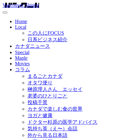
Vancouver Shinpo
Home
Local
この人にFOCUS
日系ビジネス紹介
カナダニュース
Special
Maple
Movies
コラム
まるごとカナダ
オタワ便り
榊原理人さん エッセイ
老婆のひとりごと
投稿千景
カナダで楽しむ食の世界
ヨガと健康
ドクター杉原の医学アドバイス
気持ち英（え〜）会話
外から見る日本語