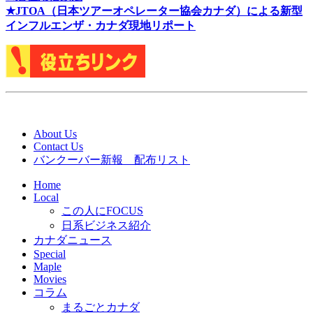
★J
TOA（日本ツアーオペレーター協会カナダ）による新型
インフルエンザ・カナダ現地リポート
About Us
Contact Us
バンクーバー新報 配布リスト
Home
Local
この人にFOCUS
日系ビジネス紹介
カナダニュース
Special
Maple
Movies
コラム
まるごとカナダ