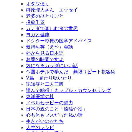
オタワ便り
榊原理人さん エッセイ
老婆のひとりごと
投稿千景
カナダで楽しむ食の世界
ヨガと健康
ドクター杉原の医学アドバイス
気持ち英（え〜）会話
外から見る日本語
お薬の時間ですよ
気になるカラダにいい話
帝国ホテルで学んだ 無限リピート接客術
V島 見たり聴いたり
認知症と二人三脚
読んで納得！カップル・カウンセリング
東洋医学の杜
ノベルセラピーの魅力
日本の親のこと「遠隔介護」
心も体もブスだった私の話
生きがいのかたち
人生のレシピ