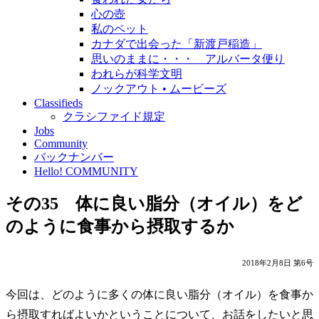
心の壺
私のペット
カナダで出会った「新渡戸稲造」
思いのままに・・・ アルバータ便り
われらが科学文明
ノックアウト • ムービーズ
Classifieds
クラシファイド規定
Jobs
Community
バックナンバー
Hello! COMMUNITY
その35 体に良い脂分（オイル）をど
のように食事から摂取するか
2018年2月8日 第6号
今回は、どのように多くの体に良い脂分（オイル）を食事か
ら摂取すればよいかということについて、お話をしたいと思