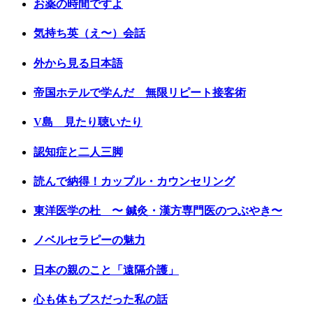
お薬の時間ですよ
気持ち英（え〜）会話
外から見る日本語
帝国ホテルで学んだ 無限リピート接客術
V島 見たり聴いたり
認知症と二人三脚
読んで納得！カップル・カウンセリング
東洋医学の杜 〜 鍼灸・漢方専門医のつぶやき〜
ノベルセラピーの魅力
日本の親のこと「遠隔介護」
心も体もブスだった私の話