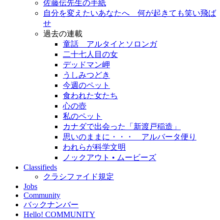
佐藤伝先生の手紙
自分を変えたいあなたへ 何が起きても笑い飛ば
せ
過去の連載
童話 アルタイとソロンガ
二十七人目の女
デッドマン岬
うしみつどき
今週のペット
食われた女たち
心の壺
私のペット
カナダで出会った「新渡戸稲造」
思いのままに・・・ アルバータ便り
われらが科学文明
ノックアウト • ムービーズ
Classifieds
クラシファイド規定
Jobs
Community
バックナンバー
Hello! COMMUNITY